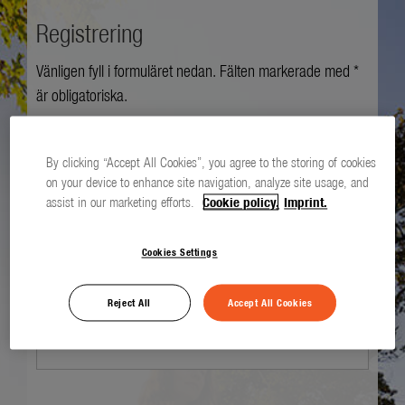
Registrering
Vänligen fyll i formuläret nedan. Fälten markerade med *
är obligatoriska.
Hälsning *
By clicking “Accept All Cookies”, you agree to the storing of cookies
on your device to enhance site navigation, analyze site usage, and
assist in our marketing efforts.
Cookie policy.
Imprint.
Förnamn *
Cookies Settings
Reject All
Accept All Cookies
Efternamn *