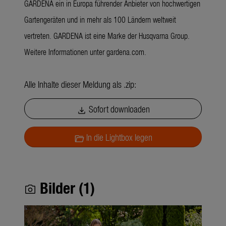
GARDENA ein in Europa führender Anbieter von hochwertigen
Gartengeräten und in mehr als 100 Ländern weltweit
vertreten. GARDENA ist eine Marke der Husqvarna Group.
Weitere Informationen unter
gardena.com
.
Alle Inhalte dieser Meldung als .zip:
Sofort downloaden
download
In die Lightbox legen
folder_open
Bilder (1)
photo_camera