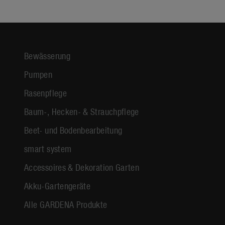
Bewässerung
Pumpen
Rasenpflege
Baum-, Hecken- & Strauchpflege
Beet- und Bodenbearbeitung
smart system
Accessoires & Dekoration Garten
Akku-Gartengeräte
Alle GARDENA Produkte