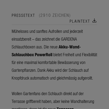
(2910 ZEICHEN)
PRESSETEXT
download
PLAINTEXT
Müheloses und sanftes Aufrollen und jederzeit
einsatzbereit – das zeichnet die GARDENA
Schlauchboxen aus. Die neue
Akku-Wand-
Schlauchbox PowerRoll
bietet Freiheit und Flexibilität
für eine maximal komfortable Bewässerung von
Gartenpflanzen. Dank Akku wird der Schlauch auf
Knopfdruck automatisch und gleichmässig aufgerollt.
Wollen Gartenfans den Schlauch direkt auf der
Terrasse griffbereit haben, aber keine Wandhalterung
montieren, dann ist die neue
Terrassen-