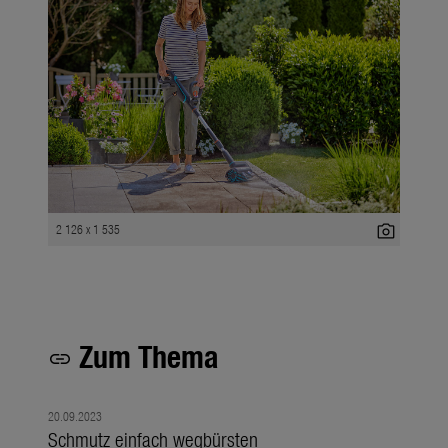
photo_camera
2 126 x 1 535
Zum Thema
link
20.09.2023
Schmutz einfach wegbürsten