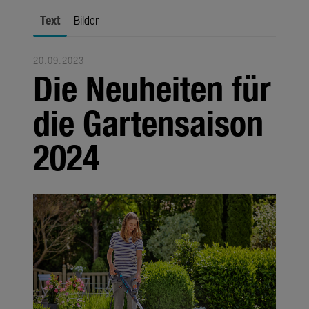
smart system
Text
Bilder
Gartendekoration
20.09.2023
Jahreszeiten
Die Neuheiten für
Fachhandel
die Gartensaison
Unternehmen
2024
Media
Produkte
Jahreszeiten
Services
Unternehmen
Über uns