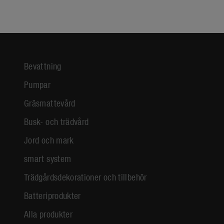
Bevattning
Pumpar
Gräsmattevård
Busk- och trädvård
Jord och mark
smart system
Trädgårdsdekorationer och tillbehör
Batteriprodukter
Alla produkter