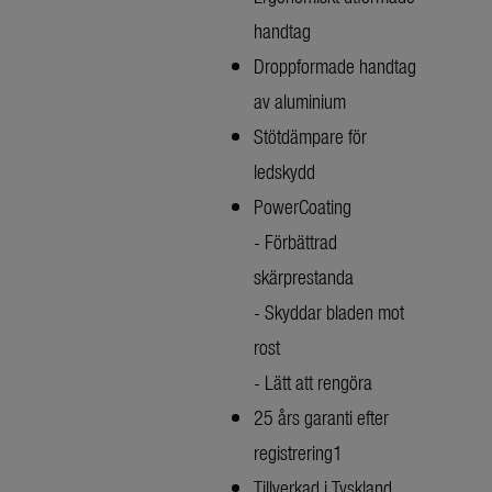
handtag
Droppformade handtag
av aluminium
Stötdämpare för
ledskydd
PowerCoating
- Förbättrad
skärprestanda
- Skyddar bladen mot
rost
- Lätt att rengöra
25 års garanti efter
registrering1
Tillverkad i Tyskland