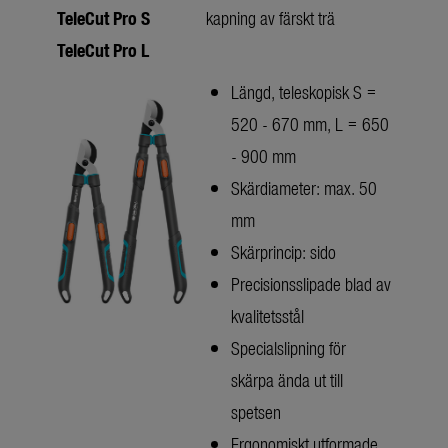
TeleCut Pro
S
kapning av färskt trä
TeleCut Pro
L
Längd, teleskopisk S =
520 - 670 mm, L = 650
- 900 mm
Skärdiameter: max. 50
mm
Skärprincip: sido
Precisionsslipade blad av
kvalitetsstål
Specialslipning för
skärpa ända ut till
spetsen
Ergonomiskt utformade