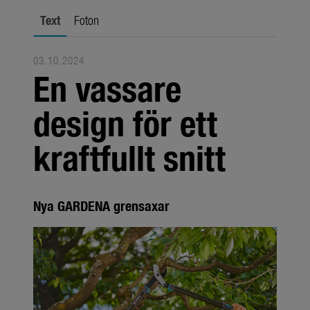
Om oss
Text
Foton
Om GARDENA
Presskontakt
03.10.2024
En vassare
design för ett
kraftfullt snitt
Nya GARDENA grensaxar