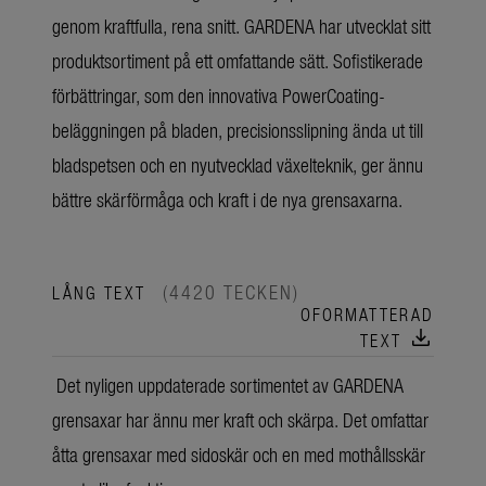
genom kraftfulla, rena snitt. GARDENA har utvecklat sitt
produktsortiment på ett omfattande sätt. Sofistikerade
förbättringar, som den innovativa PowerCoating-
beläggningen på bladen, precisionsslipning ända ut till
bladspetsen och en nyutvecklad växelteknik, ger ännu
bättre skärförmåga och kraft i de nya grensaxarna.
(4420 TECKEN)
LÅNG TEXT
OFORMATTERAD
download
TEXT
Det nyligen uppdaterade sortimentet av GARDENA
grensaxar har ännu mer kraft och skärpa. Det omfattar
åtta grensaxar med sidoskär och en med mothållsskär