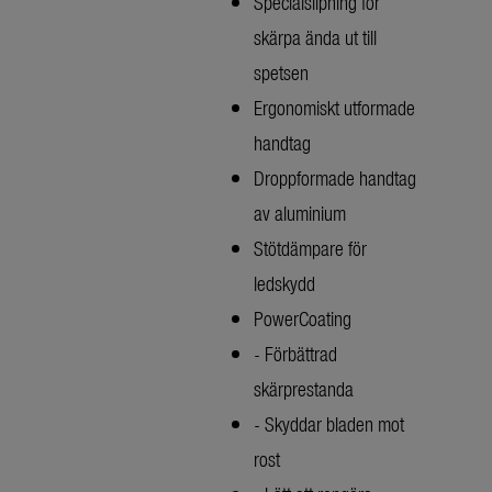
Specialslipning för
skärpa ända ut till
spetsen
Ergonomiskt utformade
handtag
Droppformade handtag
av aluminium
Stötdämpare för
ledskydd
PowerCoating
- Förbättrad
skärprestanda
- Skyddar bladen mot
rost