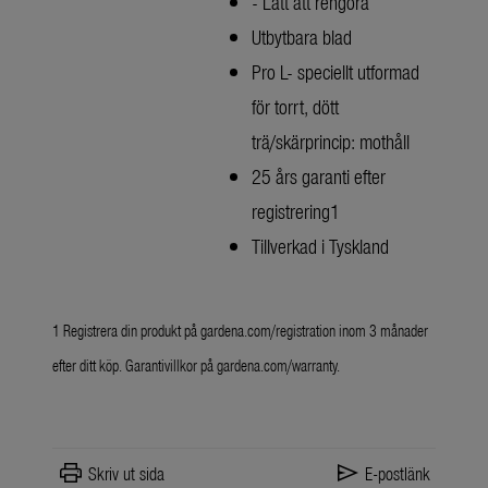
- Lätt att rengöra
Utbytbara blad
Pro L- speciellt utformad
för torrt, dött
trä/skärprincip: mothåll
25 års garanti efter
registrering1
Tillverkad i Tyskland
1 Registrera din produkt på
gardena.com/registration
inom 3 månader
efter ditt köp. Garantivillkor på
gardena.com/warranty
.
print
send
Skriv ut sida
E-postlänk