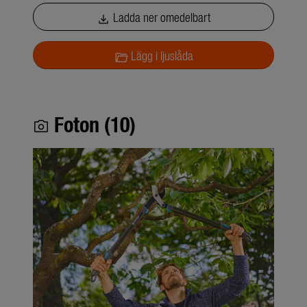
Ladda ner omedelbart
download
Lägg i ljuslåda
folder_open
Foton (10)
photo_camera