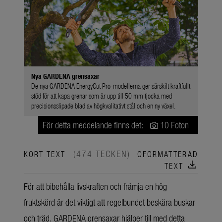
Nya GARDENA grensaxar
De nya GARDENA EnergyCut Pro-modellerna ger särskilt kraftfullt
stöd för att kapa grenar som är upp till 50 mm tjocka med
precisionsslipade blad av högkvalitativt stål och en ny växel.
För detta meddelande finns det:
10 Foton
(474 TECKEN)
KORT TEXT
OFORMATTERAD
download
TEXT
För att bibehålla livskraften och främja en hög
fruktskörd är det viktigt att regelbundet beskära buskar
och träd. GARDENA grensaxar hjälper till med detta