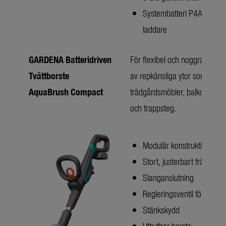
Systembatteri P4A PBA 1
laddare
GARDENA Batteridriven
För flexibel och noggrann ren
Tvättborste
av repkänsliga ytor som
AquaBrush Compact
trädgårdsmöbler, balkongräc
och trappsteg.
Modulär konstruktion
Stort, justerbart främre h
Slanganslutning
Regleringsventil för vatte
Stänkskydd
Utbytbar borste