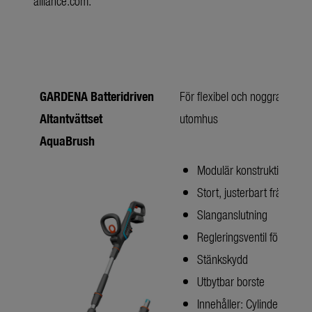
alliance.com
.
GARDENA Batteridriven
För flexibel och noggrann ren
Altantvättset
utomhus
AquaBrush
Modulär konstruktion
Stort, justerbart främre h
Slanganslutning
Regleringsventil för vatte
Stänkskydd
Utbytbar borste
Innehåller: Cylinderborste 