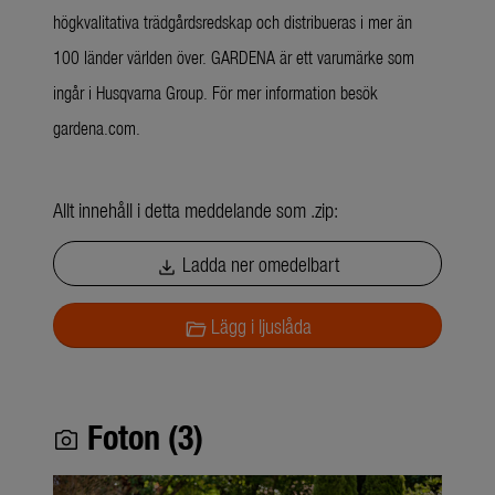
högkvalitativa trädgårdsredskap och distribueras i mer än
100 länder världen över. GARDENA är ett varumärke som
ingår i Husqvarna Group. För mer information besök
gardena.com.
Allt innehåll i detta meddelande som .zip:
Ladda ner omedelbart
download
Lägg i ljuslåda
folder_open
Foton (3)
photo_camera