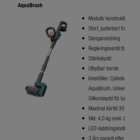
AquaBrush
Modulär konstruktion
Stort, justerbart främre h
Slanganslutning
Regleringsventil för vatte
Stänkskydd
Utbytbar borste
Innehåller: Cylinderborste 
AquaBrush, Universal,
Silikonskydd för batteri
Maximal körtid 30 minute
Vikt: 4,0 kg (exkl. batteri)
LED-laddningsindikator
3 års garanti efter registr