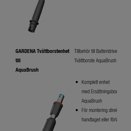
GARDENA Tvättborstenhet
Tillbehör till Batteridriven
till
Tvättborste AquaBrush Compa
AquaBrush
Komplett enhet
med Ersättningsborste till
AquaBrush
För montering direkt på
handtaget eller förlängnin