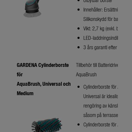
Innehåller: Ersättningstvät
Silikonskydd för batteri
Vikt: 2,7 kg (exkl. batteri)
LED-laddningsindikator
3 års garanti efter registr
GARDENA Cylinderborste
Tillbehör till Batteridriven Alta
för
AquaBrush
AquaBrush, Universal och
Cylinderborste för AquaBr
Medium
Universal är idealisk för
rengöring av känsliga ytor
såsom på terrassen
Cylinderborste för AquaBr