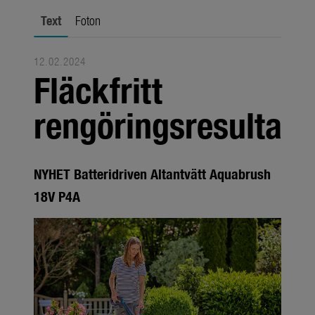
stadsodling
Text
Foton
Säsong
12.02.2024
Företag
Fläckfritt
Mediabank
rengöringsresultat
Produkter
Säsong
NYHET Batteridriven Altantvätt Aquabrush
Om oss
18V P4A
Om GARDENA
Presskontakt