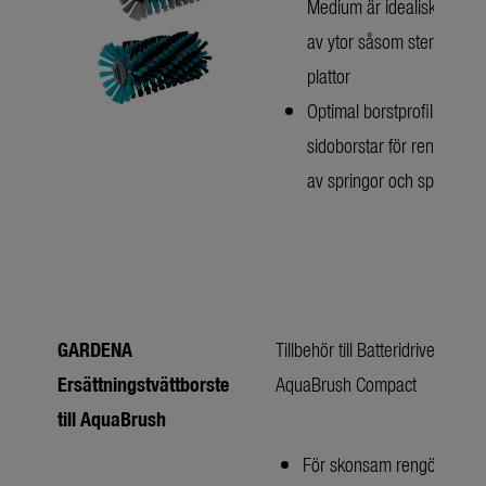
Medium är idealisk för re
av ytor såsom stenläggni
plattor
Optimal borstprofil med
sidoborstar för rengöring
av springor och spår
GARDENA
Tillbehör till Batteridriven Tvät
Ersättningstvättborste
AquaBrush Compact
till AquaBrush
För skonsam rengöring av