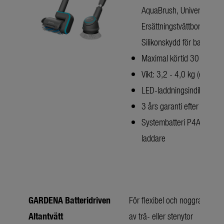
AquaBrush, Universal,
Ersättningstvättborste,
Silikonskydd för batteri
Maximal körtid 30 minute
Vikt: 3,2 - 4,0 kg (exkl. bat
LED-laddningsindikator
3 års garanti efter registr
Systembatteri P4A PBA 1
laddare
GARDENA Batteridriven
För flexibel och noggrann ren
Altantvätt
av trä- eller stenytor