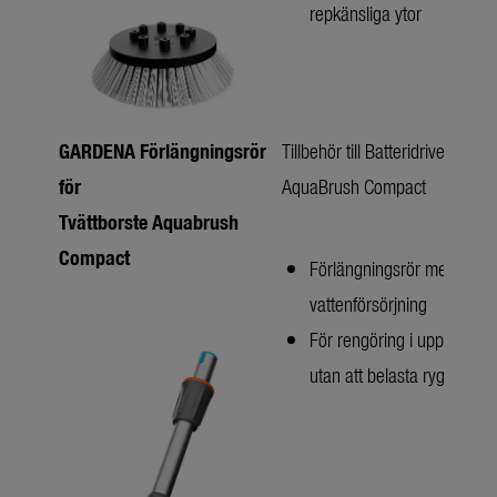
repkänsliga ytor
GARDENA Förlängningsrör
Tillbehör till Batteridriven Tvät
för
AquaBrush Compact
Tvättborste Aquabrush
Compact
Förlängningsrör med integ
vattenförsörjning
För rengöring i upprätt pos
utan att belasta ryggen