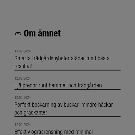
Om ämnet
link
13.02.2024
Smarta trädgårdsnyheter städar med bästa
resultat!
12.02.2024
Hjälpredor runt hemmet och trädgården
12.02.2024
Perfekt beskärning av buskar, mindre häckar
och gräskanter
12.02.2024
Effektiv ogräsrensning med minimal