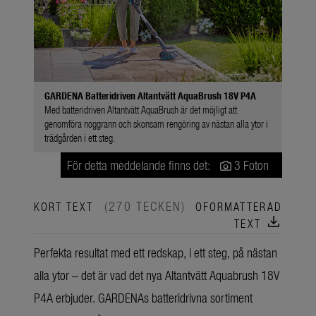
GARDENA Batteridriven Altantvätt AquaBrush 18V P4A
Med batteridriven Altantvätt AquaBrush är det möjligt att
genomföra noggrann och skonsam rengöring av nästan alla ytor i
trädgården i ett steg.
För detta meddelande finns det:
3 Foton
(270 TECKEN)
KORT TEXT
OFORMATTERAD
download
TEXT
Perfekta resultat med ett redskap, i ett steg, på nästan
alla ytor – det är vad det nya Altantvätt Aquabrush 18V
P4A erbjuder. GARDENAs batteridrivna sortiment