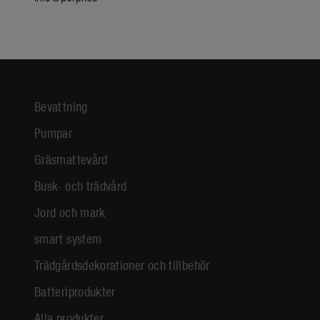
Bevattning
Pumpar
Gräsmattevård
Busk- och trädvård
Jord och mark
smart system
Trädgårdsdekorationer och tillbehör
Batteriprodukter
Alla produkter