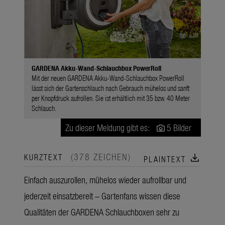
GARDENA Akku-Wand-Schlauchbox PowerRoll
Mit der neuen GARDENA Akku-Wand-Schlauchbox PowerRoll
lässt sich der Gartenschlauch nach Gebrauch mühelos und sanft
per Knopfdruck aufrollen. Sie ist erhältlich mit 35 bzw. 40 Meter
Schlauch.
Zu dieser Meldung gibt es:
5 Bilder
(378 ZEICHEN)
download
KURZTEXT
PLAINTEXT
Einfach auszurollen, mühelos wieder aufrollbar und
jederzeit einsatzbereit – Gartenfans wissen diese
Qualitäten der GARDENA Schlauchboxen sehr zu