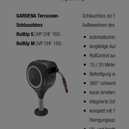
GARDENA Terrassen-
Schlauchbox zur Platzier
Schlauchbox
Aufbewahren des Garten
RollUp S
UVP CHF 169.-
automatisches Aufrol
RollUp M
UVP CHF 199.-
langlebige Aufrolltec
RollControl zum glei
15 / 20 Meter 11 mm Q
Befestigung am Boden
360° schwenkbar
kurze Arretierstopps
integrierte Schlauch
komplett mit 15 / 20
Reinigungsspritze, in
UV- und frostbeständ