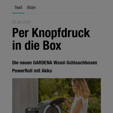
Jahreszeiten
Text
Bilder
Services
20.09.2023
Unternehmen
Per Knopfdruck
Über uns
in die Box
Über GARDENA
Pressekontakt
Die neuen GARDENA Wand-Schlauchboxen
PowerRoll mit Akku