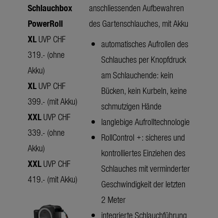
Schlauchbox
anschliessenden Aufbewahren
PowerRoll
des Gartenschlauches, mit Akku
XL
UVP CHF
automatisches Aufrollen des
319.- (ohne
Schlauches per Knopfdruck
Akku)
am Schlauchende: kein
XL
UVP CHF
Bücken, kein Kurbeln, keine
399.- (mit Akku)
schmutzigen Hände
XXL
UVP CHF
langlebige Aufrolltechnologie
339.- (ohne
RollControl +: sicheres und
Akku)
kontrolliertes Einziehen des
XXL
UVP CHF
Schlauches mit verminderter
419.- (mit Akku)
Geschwindigkeit der letzten
2 Meter
integrierte Schlauchführung