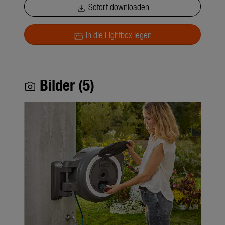
Sofort downloaden
download
In die Lightbox legen
folder_open
Bilder (5)
photo_camera