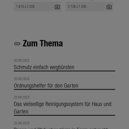
photo_camera
photo_camera
1 610 x 2 028
2 126 x 1 535
Zum Thema
link
20.09.2023
Schmutz einfach wegbürsten
20.09.2023
Ordnungshelfer für den Garten
20.09.2023
Das vielseitige Reinigungssystem für Haus und
Garten
20.09.2023