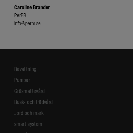
Caroline Brander
PerPR
info@perpr.se
Bevattning
Pumpar
Gräsmattevård
Busk- och trädvård
Jord och mark
smart system