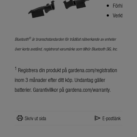
Förhindrar a
Verktygsfri i
®
Bluetooth
är branschstandarden för trådlöst nätverkande av enheter
över korta avstånd, registrerat varumärke som tillhör Bluetooth SIG, Inc.
1
Registrera din produkt på
gardena.com/registration
inom 3 månader efter ditt köp. Undantag gäller
batterier. Garantivillkor på
gardena.com/warranty
.
print
send
Skriv ut sida
E-postlänk