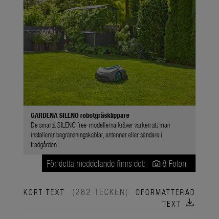
GARDENA SILENO robotgräsklippare
De smarta SILENO free-modellerna kräver varken att man
installerar begränsningskablar, antenner eller sändare i
trädgården.
För detta meddelande finns det:
8 Foton
(282 TECKEN)
KORT TEXT
OFORMATTERAD
download
TEXT