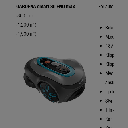
GARDENA smart SILENO max
För automatisk 
(800 m²)
(1,200 m²)
Rekommende
(1,500 m²)
Max. lutning
18V litiumjo
Klipphöjd: 
Klippteknik:
Med begränsn
anslutnings
Ljudeffektni
Styrning vi
Trim-to-Edg
Kan använda
Kan rengöra