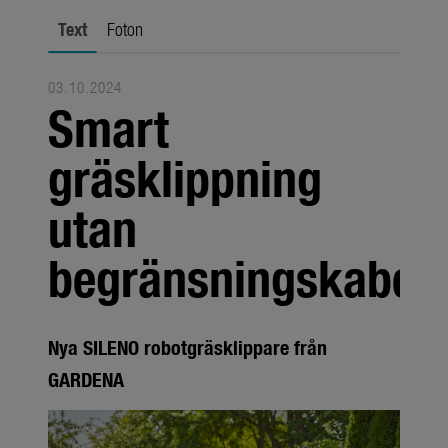
Om oss
Text
Foton
Om GARDENA
Presskontakt
03.10.2024
Smart
gräsklippning
utan
begränsningskabel
Nya SILENO robotgräsklippare från
GARDENA