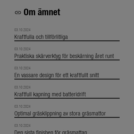
Om ämnet
link
03.10.2024
Kraftfulla och tillförlitliga
03.10.2024
Praktiska skärverktyg för beskärning året runt
03.10.2024
En vassare design för ett kraftfullt snitt
03.10.2024
Kraftfull kapning med batteridrift
03.10.2024
Optimal gräsklippning av stora gräsmattor
03.10.2024
Den sista finishen för gräsmattan