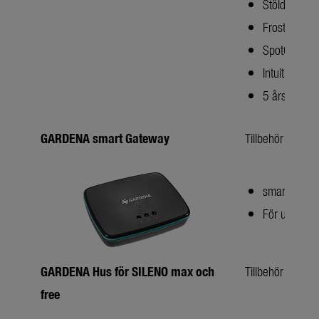
Stöldskydd 
Frostsensor
SpotCutting
Intuitiv kli
5 års garanti
GARDENA smart Gateway
Tillbehör till 
smart Gatew
För uppgrad
GARDENA Hus för SILENO max och
Tillbehör för s
free