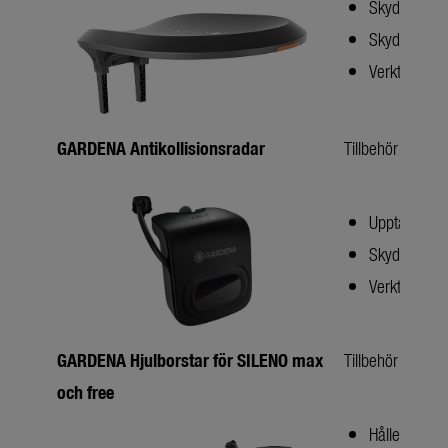
Skydd mot v
Skydd mot l
Verktygsfri i
GARDENA Antikollisionsradar
Tillbehör för s
Upptäcker h
Skydd mot ko
Verktygsfri i
GARDENA Hjulborstar för SILENO max
Tillbehör för s
och free
Håller hjule