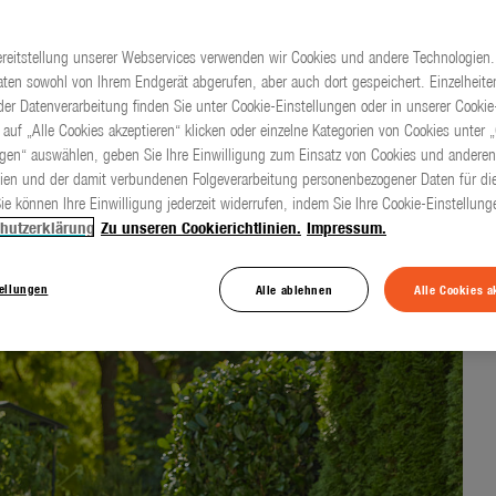
ereitstellung unserer Webservices verwenden wir Cookies und andere Technologien.
ten sowohl von Ihrem Endgerät abgerufen, aber auch dort gespeichert. Einzelheite
e ohne
er Datenverarbeitung finden Sie unter Cookie-Einstellungen oder in unserer Cookie-
 auf „Alle Cookies akzeptieren“ klicken oder einzelne Kategorien von Cookies unter 
ngen“ auswählen, geben Sie Ihre Einwilligung zum Einsatz von Cookies und anderen
ien und der damit verbundenen Folgeverarbeitung personenbezogener Daten für die
ie können Ihre Einwilligung jederzeit widerrufen, indem Sie Ihre Cookie-Einstellun
hutzerklärung
Zu unseren Cookierichtlinien.
Impressum.
tellungen
Alle ablehnen
Alle Cookies a