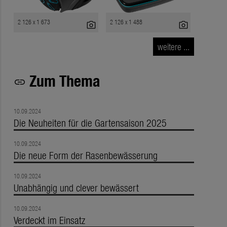
2 126 x 1 673
2 126 x 1 488
photo_camera
photo_camera
weitere ...
Zum Thema
link
10.09.2024
Die Neuheiten für die Gartensaison 2025
10.09.2024
Die neue Form der Rasenbewässerung
10.09.2024
Unabhängig und clever bewässert
10.09.2024
Verdeckt im Einsatz