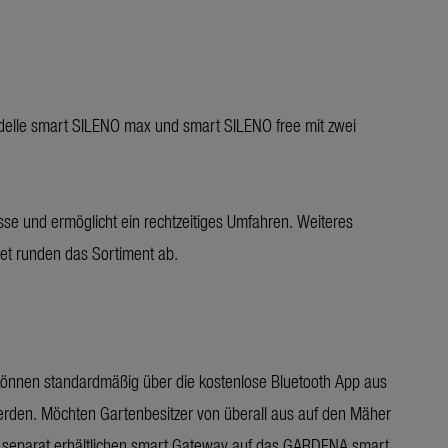
odelle smart SILENO max und smart SILENO free mit zwei
isse und ermöglicht ein rechtzeitiges Umfahren. Weiteres
et runden das Sortiment ab.
önnen standardmäßig über die kostenlose Bluetooth App aus
werden. Möchten Gartenbesitzer von überall aus auf den Mäher
m separat erhältlichen smart Gateway auf das GARDENA smart