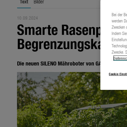
Text
Bilder
Bei der B
10.09.2024
werden Da
Smarte Rasenpfleg
Zwecken d
Indem Sie
Begrenzungskabel
Einstellu
Technolog
Zwecke. S
Datensc
Die neuen SILENO Mähroboter von GARDENA
Cookie-Eins