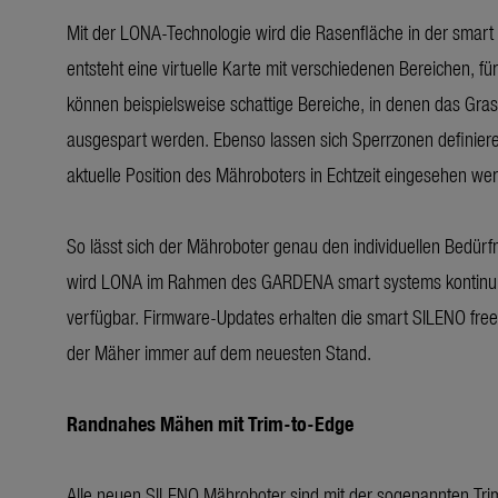
Mit der LONA-Technologie wird die Rasenfläche in der smart A
entsteht eine virtuelle Karte mit verschiedenen Bereichen, f
können beispielsweise schattige Bereiche, in denen das Gra
ausgespart werden. Ebenso lassen sich Sperrzonen definiere
aktuelle Position des Mähroboters in Echtzeit eingesehen we
So lässt sich der Mähroboter genau den individuellen Bedürf
wird LONA im Rahmen des GARDENA smart systems kontinuierl
verfügbar. Firmware-Updates erhalten die smart SILENO free 
der Mäher immer auf dem neuesten Stand.
Randnahes Mähen mit Trim-to-Edge
Alle neuen SILENO Mähroboter sind mit der sogenannten Trim