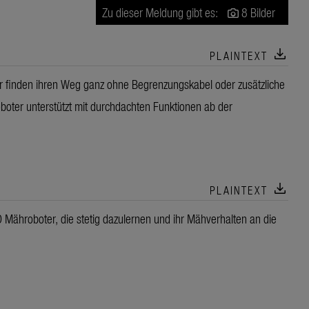
Zu dieser Meldung gibt es:
8 Bilder
download
PLAINTEXT
finden ihren Weg ganz ohne Begrenzungskabel oder zusätzliche
oter unterstützt mit durchdachten Funktionen ab der
download
PLAINTEXT
Mähroboter, die stetig dazulernen und ihr Mähverhalten an die