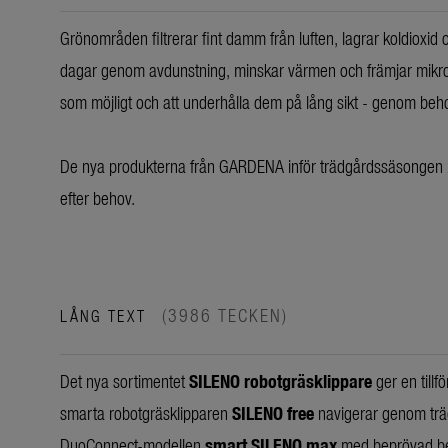
Grönområden filtrerar fint damm från luften, lagrar koldioxi
dagar genom avdunstning, minskar värmen och främjar mikrok
som möjligt och att underhålla dem på lång sikt - genom be
De nya produkterna från GARDENA inför trädgårdssäsongen 20
efter behov.
(3986 TECKEN)
LÅNG TEXT
Det nya sortimentet
SILENO robotgräsklippare
ger en tillf
smarta robotgräsklipparen
SILENO free
navigerar genom träd
DuoConnect-modellen
smart SILENO max
med beprövad beg