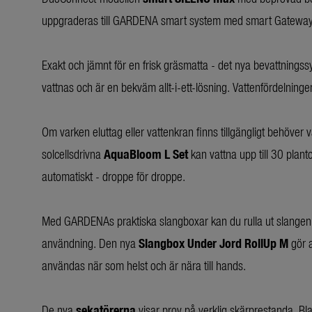
uppgraderas till GARDENA smart system med smart Gateway
Exakt och jämnt för en frisk gräsmatta - det nya bevattnings
vattnas och är en bekväm allt-i-ett-lösning. Vattenfördelninge
Om varken eluttag eller vattenkran finns tillgängligt behöver 
solcellsdrivna
AquaBloom L Set
kan vattna upp till 30 plant
automatiskt - droppe för droppe.
Med GARDENAs praktiska slangboxar kan du rulla ut slangen u
användning. Den nya
Slangbox Under Jord RollUp M
gör a
användas när som helst och är nära till hands.
De nya
sekatörerna
visar prov på verklig skärprestanda. Bl