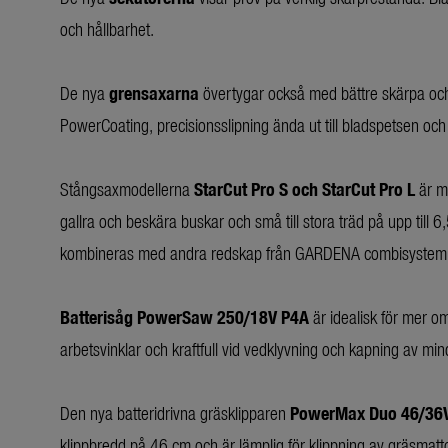
och hållbarhet.
De nya
grensaxarna
övertygar också med bättre skärpa och
PowerCoating, precisionsslipning ända ut till bladspetsen och
Stångsaxmodellerna
StarCut Pro S och StarCut Pro L
är m
gallra och beskära buskar och små till stora träd på upp till 
kombineras med andra redskap från GARDENA combisystem m
Batterisåg PowerSaw 250/18V P4A
är idealisk för mer om
arbetsvinklar och kraftfull vid vedklyvning och kapning av min
Den nya batteridrivna gräsklipparen
PowerMax Duo 46/36
klippbredd på 46 cm och är lämplig för klippning av gräsmatto