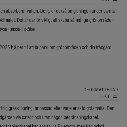
d och absorberar vatten. De kyler också omgivningen under varma
limatet. Det är därför viktigt att skapa så många grönområden
hovsanpassad skötsel.
25 hjälper till att ta hand om grönområden och din trädgård
OFORMATTERAD
download
TEXT
örlitlig gräsklippning, anpassad efter varje enskild gräsmatta. Den
gården via satellit och utan någon begränsningskabel.
ränsningskabel kan styras via Bluetooth, men kan också