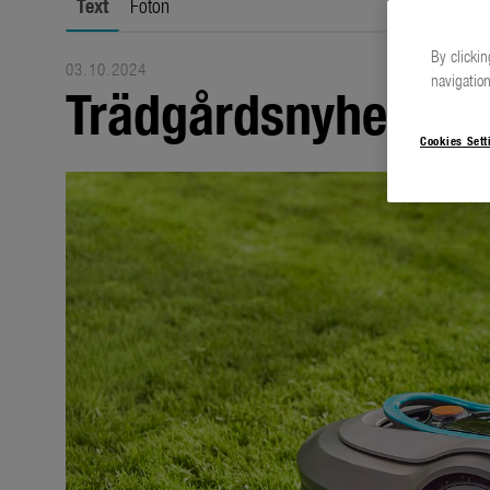
Text
Foton
By clickin
03.10.2024
navigation
Trädgårdsnyheter 2
Cookies Sett