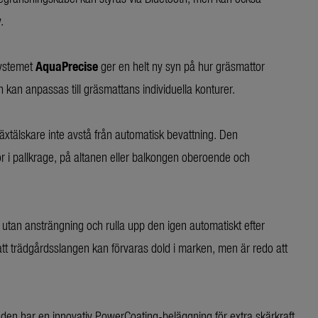
.
systemet
AquaPrecise
ger en helt ny syn på hur gräsmattor
n kan anpassas till gräsmattans individuella konturer.
växtälskare inte avstå från automatisk bevattning. Den
or i pallkrage, på altanen eller balkongen oberoende och
tan ansträngning och rulla upp den igen automatiskt efter
tt trädgårdsslangen kan förvaras dold i marken, men är redo att
aden har en innovativ PowerCoating-beläggning för extra skärkraft