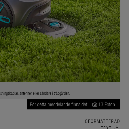
ningskablar, antenner eller sändare i trädgården.
För detta meddelande finns det:
13 Foton
OFORMATTERAD
download
TEXT