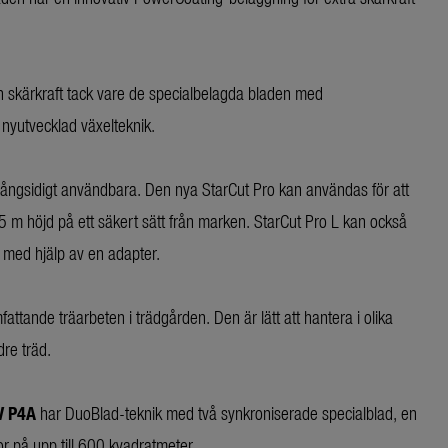
 skärkraft tack vare de specialbelagda bladen med
 nyutvecklad växelteknik.
ångsidigt användbara. Den nya StarCut Pro kan användas för att
6,5 m höjd på ett säkert sätt från marken. StarCut Pro L kan också
ed hjälp av en adapter.
fattande träarbeten i trädgården. Den är lätt att hantera i olika
dre träd.
V P4A
har DuoBlad-teknik med två synkroniserade specialblad, en
r på upp till 600 kvadratmeter.