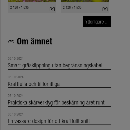
2 126 x 1 535
2 126 x 1 535
photo_camera
photo_camera
Ytterligare ...
Om ämnet
link
03.10.2024
Smart gräsklippning utan begränsningskabel
03.10.2024
Kraftfulla och tillförlitliga
03.10.2024
Praktiska skärverktyg för beskärning året runt
03.10.2024
En vassare design för ett kraftfullt snitt