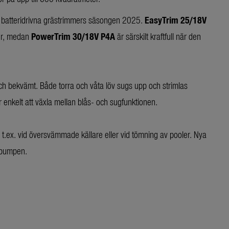
v batteridrivna grästrimmers säsongen 2025.
EasyTrim 25/18V
ter, medan
PowerTrim 30/18V P4A
är särskilt kraftfull när den
ch bekvämt. Både torra och våta löv sugs upp och strimlas
enkelt att växla mellan blås- och sugfunktionen.
t.ex. vid översvämmade källare eller vid tömning av pooler. Nya
dspumpen.