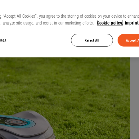
g “Accept All Cookies”, you agree to the storing of cookies on your device to enhanc
, analyze site usage, and assist in our marketing efforts.
Cookie policy.
Imprint
025!
ings
Reject All
Accept A