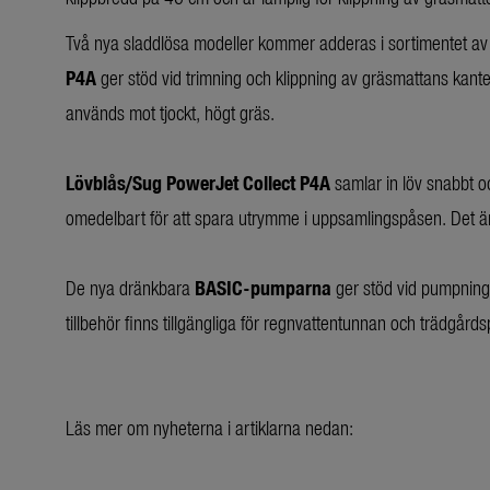
Två nya sladdlösa modeller kommer adderas i sortimentet a
P4A
ger stöd vid trimning och klippning av gräsmattans kan
används mot tjockt, högt gräs.
Lövblås/Sug PowerJet Collect P4A
samlar in löv snabbt o
omedelbart för att spara utrymme i uppsamlingspåsen. Det är 
De nya dränkbara
BASIC-pumparna
ger stöd vid pumpning 
tillbehör finns tillgängliga för regnvattentunnan och trädgår
Läs mer om nyheterna i artiklarna nedan: