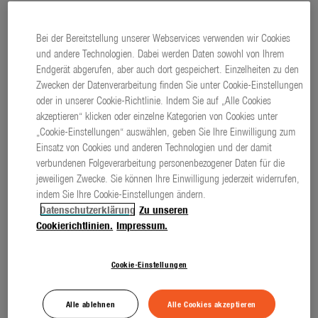
solarbetriebene AquaBloom L Set versorgt dabei 30
Pflanzen unabhängig und automatisch mit Wasser –
Bei der Bereitstellung unserer Webservices verwenden wir Cookies
und andere Technologien. Dabei werden Daten sowohl von Ihrem
Tropfen für Tropfen.
Endgerät abgerufen, aber auch dort gespeichert. Einzelheiten zu den
Zwecken der Datenverarbeitung finden Sie unter Cookie-Einstellungen
oder in unserer Cookie-Richtlinie. Indem Sie auf „Alle Cookies
akzeptieren“ klicken oder einzelne Kategorien von Cookies unter
(3323 ZEICHEN)
PRESSETEXT
„Cookie-Einstellungen“ auswählen, geben Sie Ihre Einwilligung zum
download
PLAINTEXT
Einsatz von Cookies und anderen Technologien und der damit
verbundenen Folgeverarbeitung personenbezogener Daten für die
Sind die Pflanzenlieblinge im Hochbeet erst einmal
jeweiligen Zwecke. Sie können Ihre Einwilligung jederzeit widerrufen,
gepflanzt, gilt es, sie regelmäßig mit Wasser zu
indem Sie Ihre Cookie-Einstellungen ändern.
versorgen, damit sie optimal gedeihen können. Das
Datenschutzerklärung
Zu unseren
Cookierichtlinien.
Impressum.
GARDENA AquaBloom L Set arbeitet ohne Strom und
Wasserhahn und versorgt 30 Pflanzen zuverlässig.
Cookie-Einstellungen
Das neue GARDENA AquaBloom L Set wird mit
Alle ablehnen
Alle Cookies akzeptieren