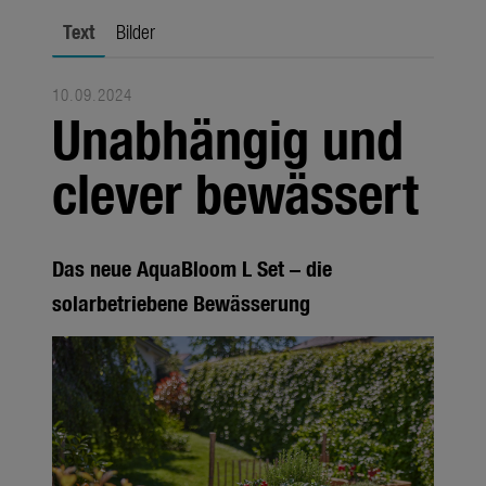
Fachhandel
Text
Bilder
Unternehmen
10.09.2024
Media
Unabhängig und
Produkte
clever bewässert
Jahreszeiten
Unternehmen
Das neue AquaBloom L Set – die
Themen
solarbetriebene Bewässerung
Über uns
Über Gardena
Pressekontakt