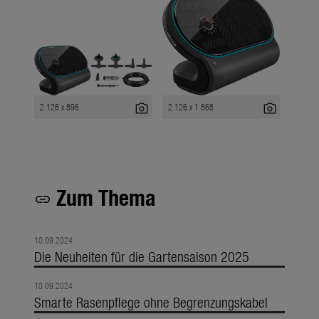
photo_camera
photo_camera
2 126 x 896
2 126 x 1 868
Zum Thema
link
10.09.2024
Die Neuheiten für die Gartensaison 2025
10.09.2024
Smarte Rasenpflege ohne Begrenzungskabel