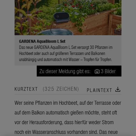
GARDENA AquaBloom L Set
Das neue GARDENA AquaBloom L Set versorgt 30 Pflanzen im
Hochbeet oder auch auf größeren Terrassen und Balkonen
unabhängig und automatisch mit Wasser – Tropfen für Tropfen.
Zu dieser Meldung gibt es:
3 Bilder
(325 ZEICHEN)
download
KURZTEXT
PLAINTEXT
Wer seine Pflanzen im Hochbeet, auf der Terrasse oder
auf dem Balkon automatisch gießen möchte, steht oft
vor der Herausforderung, dass hierfür weder Strom
noch ein Wasseranschluss vorhanden sind. Das neue