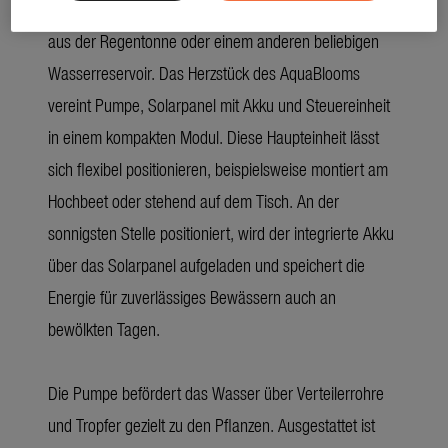
Solarenergie betrieben und bezieht das Wasser direkt
aus der Regentonne oder einem anderen beliebigen
Wasserreservoir. Das Herzstück des AquaBlooms
vereint Pumpe, Solarpanel mit Akku und Steuereinheit
in einem kompakten Modul. Diese Haupteinheit lässt
sich flexibel positionieren, beispielsweise montiert am
Hochbeet oder stehend auf dem Tisch. An der
sonnigsten Stelle positioniert, wird der integrierte Akku
über das Solarpanel aufgeladen und speichert die
Energie für zuverlässiges Bewässern auch an
bewölkten Tagen.
Die Pumpe befördert das Wasser über Verteilerrohre
und Tropfer gezielt zu den Pflanzen. Ausgestattet ist