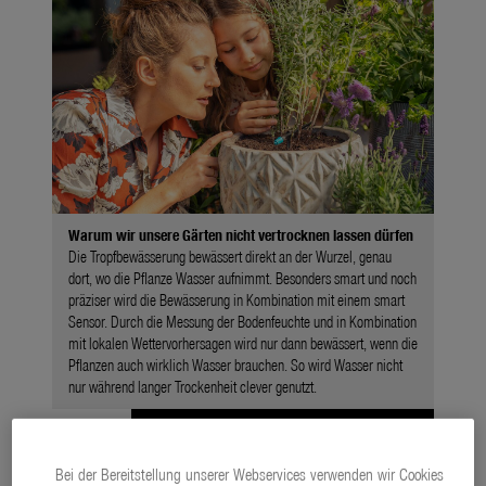
Warum wir unsere Gärten nicht vertrocknen lassen dürfen
Die Tropfbewässerung bewässert direkt an der Wurzel, genau
dort, wo die Pflanze Wasser aufnimmt. Besonders smart und noch
präziser wird die Bewässerung in Kombination mit einem smart
Sensor. Durch die Messung der Bodenfeuchte und in Kombination
mit lokalen Wettervorhersagen wird nur dann bewässert, wenn die
Pflanzen auch wirklich Wasser brauchen. So wird Wasser nicht
nur während langer Trockenheit clever genutzt.
Zu dieser Meldung gibt es:
3 Bilder
Bei der Bereitstellung unserer Webservices verwenden wir Cookies