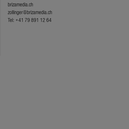
brizamedia.ch
zollinger@brizamedia.ch
Tel: +41 79 891 12 64