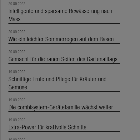
20.09.2022
Intelligente und sparsame Bewässerung nach
Mass
20.09.2022
Wie ein leichter Sommerregen auf dem Rasen
20.09.2022
Gemacht für die rauen Seiten des Gartenalltags
19.09.2022
Schnittige Ernte und Pflege für Kräuter und
Gemüse
19.09.2022
Die combisystem-Gerätefamilie wächst weiter
19.09.2022
Extra-Power für kraftvolle Schnitte
19.09.2022