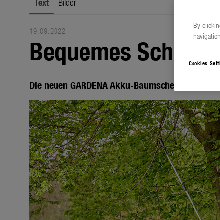
Text
Bilder
By clickin
19.09.2022
navigation
Bequemes Schneide
Cookies Sett
Die neuen GARDENA Akku-Baumscheren