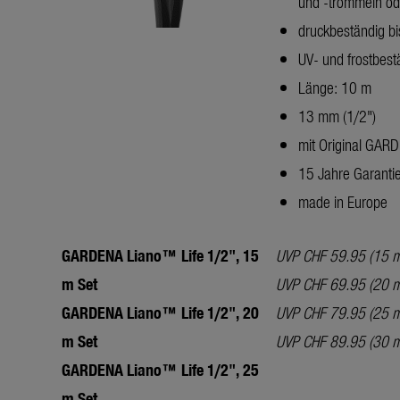
und -trommeln od
druckbeständig bi
UV- und frostbest
Länge: 10 m
13 mm (1/2")
mit Original GAR
15 Jahre Garanti
made in Europe
GARDENA Liano™ Life 1/2", 15
UVP CHF 59.95 (15 m
m Set
UVP CHF 69.95 (20 m
GARDENA Liano™ Life 1/2", 20
UVP CHF 79.95 (25 m
m Set
UVP CHF 89.95 (30 m
GARDENA Liano™ Life 1/2", 25
m Set