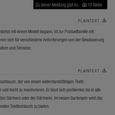
Zu dieser Meldung gibt es:
10 Bilder
download
PLAINTEXT
zunächst mit einem Modell begann, ist zur Produktfamilie mit
gnen sich für verschiedene Anforderungen von der Bewässerung
alkon und Terrasse.
download
PLAINTEXT
nschlauch, der von einem widerstandsfähigen Textil-
und leicht zu manövrieren. Er lässt sich problemlos bis in alle
des Gärtners oder der Gärtnerin. Im neuen Gartenjahr wird das
nden Textilschlauch zu bieten.