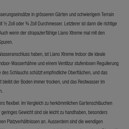
wässerungseinsätze in grösseren Gärten und schwierigem Terrain
½ Zoll oder ¾ Zoll Durchmesser. Letzterer ist dann die richtige
Auch wenn der strapazierfähige Liano Xtreme mal mit den
Spuren.
Wasseranschluss haben, ist Liano Xtreme Indoor die ideale
r Indoor-Wasserhähne und einem Ventilzur stufenlosen Regulierung
des Schlauchs schützt empfindliche Oberflächen, und das
mit bleibt der Boden immer trocken, und das Restwasser im
n.
ers flexibel. Im Vergleich zu herkömmlichen Gartenschläuchen
hr geringes Gewicht sind sie leicht zu handhaben, besonders
nen Platzverhältnissen an. Ausserdem sind die wendigen