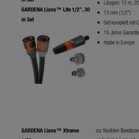
Längen: 15 m, 2
GARDENA Liano™ Life 1/2", 30
13 mm (1/2")
m Set
Set komplett mit 
15 Jahre Garanti
made in Europe
GARDENA Liano™ Xtreme
zur flexiblen Bewäss