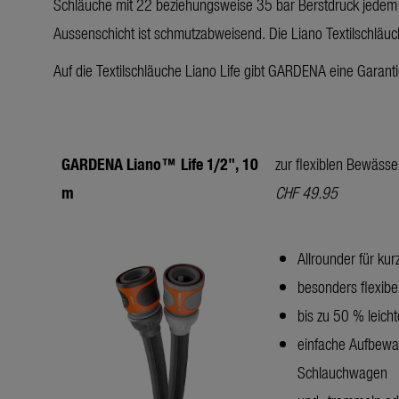
Schläuche mit 22 beziehungsweise 35 bar Berstdruck jedem
Aussenschicht ist schmutzabweisend. Die Liano Textilschläuc
Auf die Textilschläuche Liano Life gibt GARDENA eine Garant
GARDENA Liano™ Life 1/2", 10
zur flexiblen Bewäss
m
CHF 49.95
Allrounder für ku
besonders flexib
bis zu 50 % leich
einfache Aufbewah
Schlauchwagen