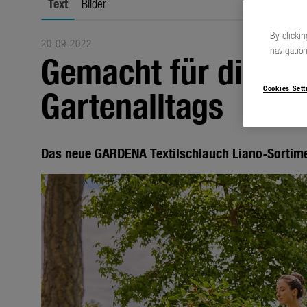
Text
Bilder
By clickin
20.09.2022
navigation
Gemacht für die ra
Gartenalltags
Cookies Sett
Das neue GARDENA Textilschlauch Liano-Sortim