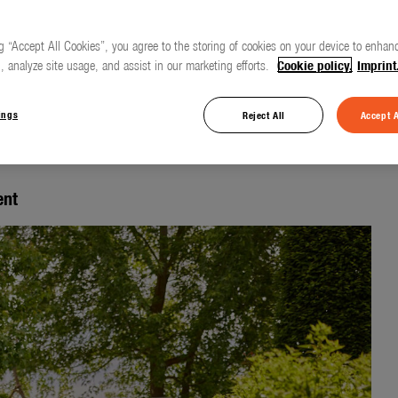
g “Accept All Cookies”, you agree to the storing of cookies on your device to enhanc
, analyze site usage, and assist in our marketing efforts.
Cookie policy.
Imprint
uen Seiten des
ings
Reject All
Accept A
ent