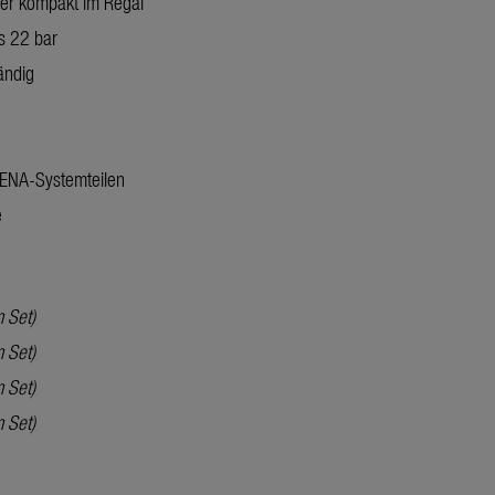
er kompakt im Regal
s 22 bar
ändig
DENA-Systemteilen
e
 Set)
 Set)
 Set)
 Set)