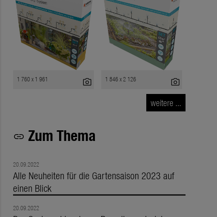
1 760 x 1 961
1 846 x 2 126
photo_camera
photo_camera
weitere ...
Zum Thema
link
20.09.2022
Alle Neuheiten für die Gartensaison 2023 auf
einen Blick
20.09.2022