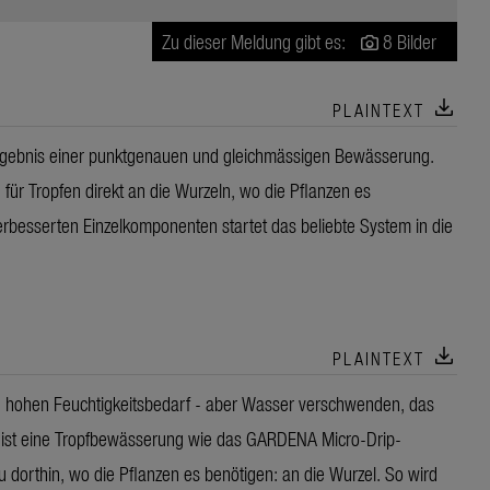
Zu dieser Meldung gibt es:
8 Bilder
download
PLAINTEXT
Ergebnis einer punktgenauen und gleichmässigen Bewässerung.
r Tropfen direkt an die Wurzeln, wo die Pflanzen es
erbesserten Einzelkomponenten startet das beliebte System in die
download
PLAINTEXT
hohen Feuchtigkeitsbedarf - aber Wasser verschwenden, das
 ist eine Tropfbewässerung wie das GARDENA Micro-Drip-
dorthin, wo die Pflanzen es benötigen: an die Wurzel. So wird