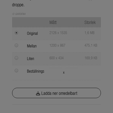
droppe.
© GARDENA
Mått
Storlek
2126 x 1535
1,6 MB
Original
1200 x 867
475,1 KB
Mellan
600 x 434
169,9 KB
Liten
Beställnings
x
Ladda ner omedelbart