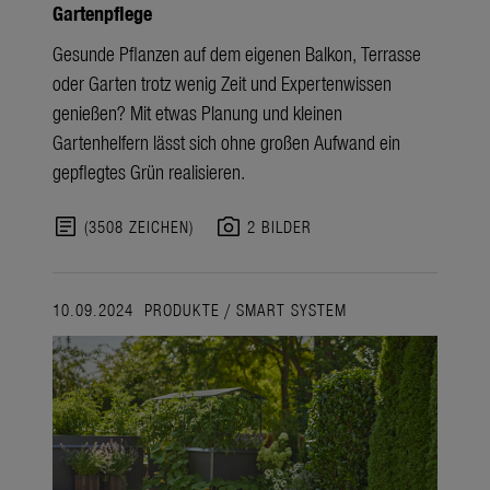
Gartenpflege
Gesunde Pflanzen auf dem eigenen Balkon, Terrasse
oder Garten trotz wenig Zeit und Expertenwissen
genießen? Mit etwas Planung und kleinen
Gartenhelfern lässt sich ohne großen Aufwand ein
gepflegtes G
r
ün realisieren.
article
photo_camera
(3508 ZEICHEN)
2 BILDER
10.09.2024
PRODUKTE
/
SMART SYSTEM