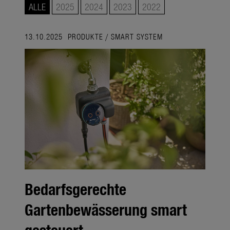
smart system
ALLE
2025
2024
2023
2022
Gartendekoration
13.10.2025
PRODUKTE
/
SMART SYSTEM
Jahreszeiten
Fachhandel
Unternehmen
Media
Produkte
Jahreszeiten
Unternehmen
Bedarfsgerechte
Themen
Gartenbewässerung smart
Über uns
gesteuert