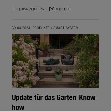
article
photo_camera
(7856 ZEICHEN)
8 BILDER
30.04.2024
PRODUKTE
/
SMART SYSTEM
Update für das Garten-Know-
how