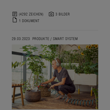
article
photo_camera
(4292 ZEICHEN)
3 BILDER
draft
1 DOKUMENT
29.03.2023
PRODUKTE
/
SMART SYSTEM