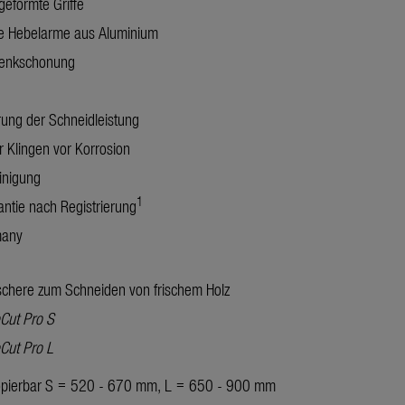
eformte Griffe
ge Hebelarme aus Aluminium
elenkschonung
g
ng der Schneidleistung
 Klingen vor Korrosion
inigung
1
ntie nach Registrierung
many
chere zum Schneiden von frischem Holz
Cut Pro S
Cut Pro L
opierbar S = 520 - 670 mm, L = 650 - 900 mm