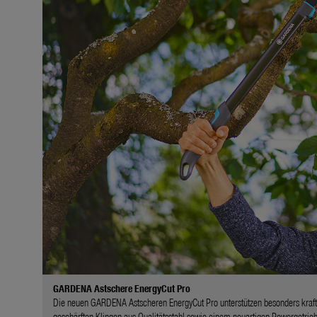
GARDENA Astschere EnergyCut Pro
Die neuen GARDENA Astscheren EnergyCut Pro unterstützen besonders kraftvol
geschärften Klingen aus Qualitätsstahl sowie einem neuartigen Powergetrieb