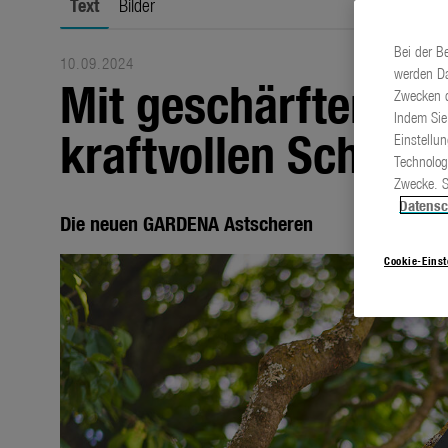
Text
Bilder
Bei der B
10.09.2024
werden Da
Mit geschärftem De
Zwecken d
Indem Sie
kraftvollen Schnitt
Einstellu
Technolog
Zwecke. S
Datensc
Die neuen GARDENA Astscheren
Cookie-Eins