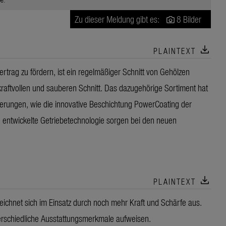
Zu dieser Meldung gibt es:
8 Bilder
download
PLAINTEXT
ertrag zu fördern, ist ein regelmäßiger Schnitt von Gehölzen
raftvollen und sauberen Schnitt. Das dazugehörige Sortiment hat
rungen, wie die innovative Beschichtung PowerCoating der
neu entwickelte Getriebetechnologie sorgen bei den neuen
download
PLAINTEXT
chnet sich im Einsatz durch noch mehr Kraft und Schärfe aus.
rschiedliche Ausstattungsmerkmale aufweisen.