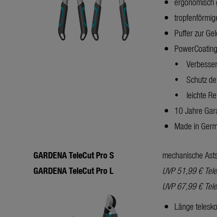
ergonomisch g
tropfenförmi
Puffer zur G
PowerCoatin
• Verbesseru
• Schutz der
• leichte Re
10 Jahre Gara
Made in Ger
GARDENA TeleCut Pro
S
mechanische Asts
GARDENA TeleCut Pro
L
UVP 51,99 € Tele
UVP 67,99 € Tele
Länge telesk