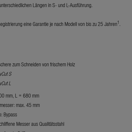
nterschiedlichen Längen in S- und L-Ausführung.
1
strierung eine Garantie je nach Modell von bis zu 25 Jahren
.
chere zum Schneiden von frischem Holz
yCut S
yCut
L
500 mm, L = 680 mm
hmesser: max. 45 mm
p: Bypass
chliffene Messer aus Qualitätsstahl