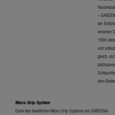
Hauswasse
– GARDENA 
der Einfü
vereinen S
1990 alles
und volla
gleich, ob
platzspar
Schlauchbo
dem Boden
Micro-Drip-System
Dank des bewährten Micro-Drip-Systems von GARDENA