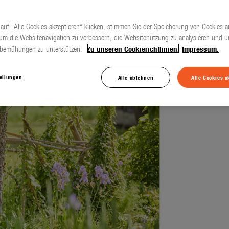
auf „Alle Cookies akzeptieren“ klicken, stimmen Sie der Speicherung von Cookies a
 um die Websitenavigation zu verbessern, die Websitenutzung zu analysieren und u
gbemühungen zu unterstützen.
Zu unseren Cookierichtlinien.
Impressum.
tellungen
Alle ablehnen
Alle Cookies a