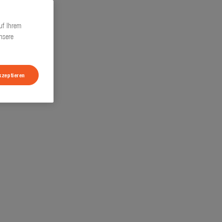
uf Ihrem
nsere
kzeptieren