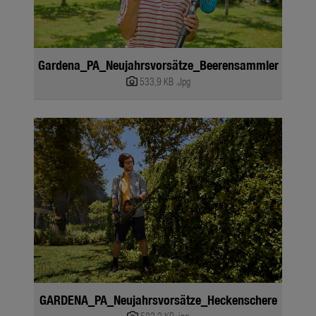
Gardena_PA_Neujahrsvorsätze_Beerensammler
533,9 KB
.Jpg
GARDENA_PA_Neujahrsvorsätze_Heckenschere