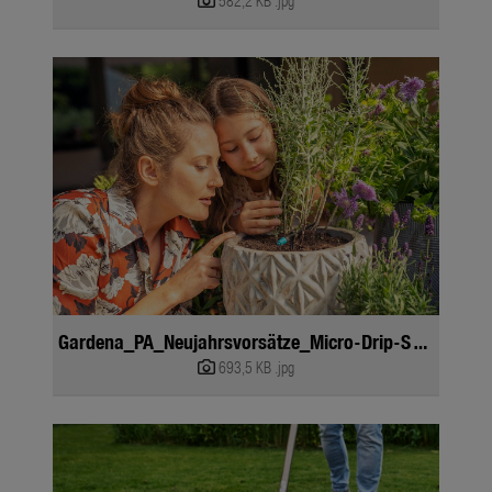
582,2 KB
.jpg
Gardena_PA_Neujahrsvorsätze_Micro-Drip-System
693,5 KB
.jpg