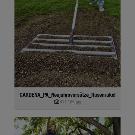
GARDENA_PA_Neujahrsvorsätze_Rasenrakel
411,7 KB
.jpg